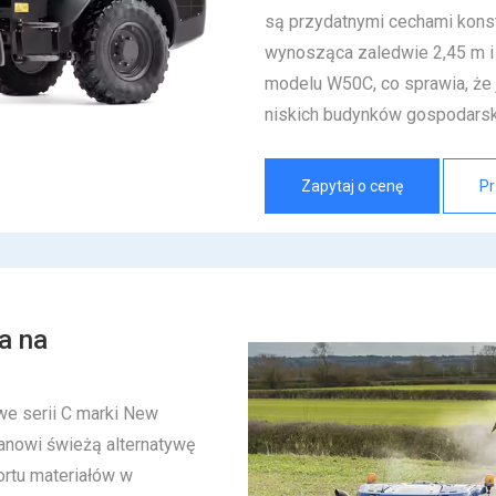
są przydatnymi cechami konst
wynosząca zaledwie 2,45 m 
modelu W50C, co sprawia, że j
niskich budynków gospodarsk
Zapytaj o cenę
Pr
a na
e serii C marki New
tanowi świeżą alternatywę
ortu materiałów w