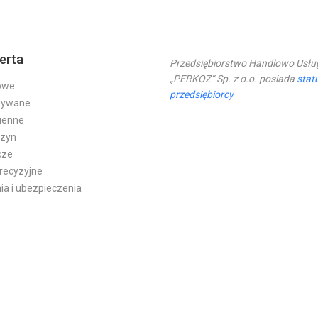
erta
Przedsiębiorstwo Handlowo Usł
„PERKOZ” Sp. z o.o. posiada
stat
owe
przedsiębiorcy
żywane
ienne
szyn
icze
precyzyjne
ia i ubezpieczenia