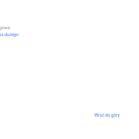
ugowe
us dużego
Wróć do góry