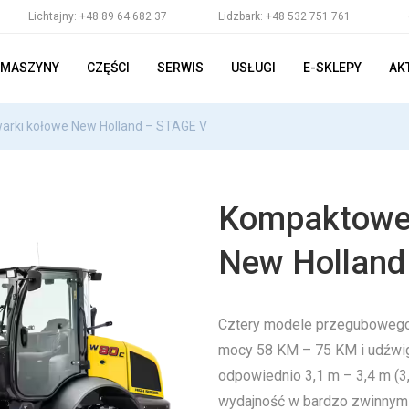
Lichtajny: +48 89 64 682 37
Lidzbark: +48 532 751 761
MASZYNY
CZĘŚCI
SERWIS
USŁUGI
E-SKLEPY
AK
rki kołowe New Holland – STAGE V
Kompaktowe 
New Holland
Cztery modele przegubowego 
mocy 58 KM – 75 KM i udźwig
odpowiednio 3,1 m – 3,4 m (
wydajność w bardzo zwinnym 