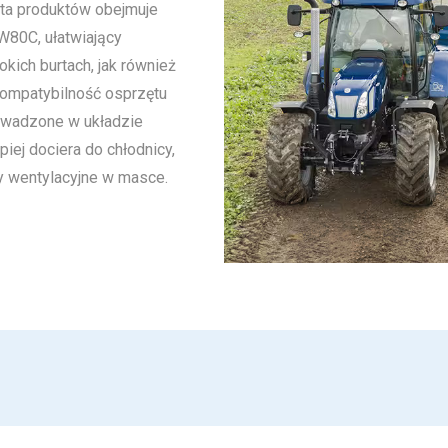
ta produktów obejmuje
W80C, ułatwiający
ich burtach, jak również
kompatybilność osprzętu
owadzone w układzie
piej dociera do chłodnicy,
y wentylacyjne w masce.