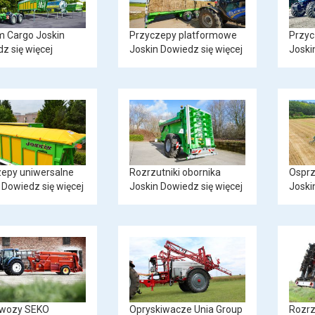
 Cargo Joskin
Przyczepy platformowe
Przyc
z się więcej
Joskin
Dowiedz się więcej
Joski
epy uniwersalne
Rozrzutniki obornika
Osprz
Dowiedz się więcej
Joskin
Dowiedz się więcej
Joski
wozy SEKO
Opryskiwacze Unia Group
Rozrz