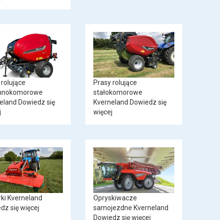
 rolujące
Prasy rolujące
nnokomorowe
stałokomorowe
eland
Dowiedz się
Kverneland
Dowiedz się
j
więcej
rki Kverneland
Opryskiwacze
dz się więcej
samojezdne Kverneland
Dowiedz się więcej