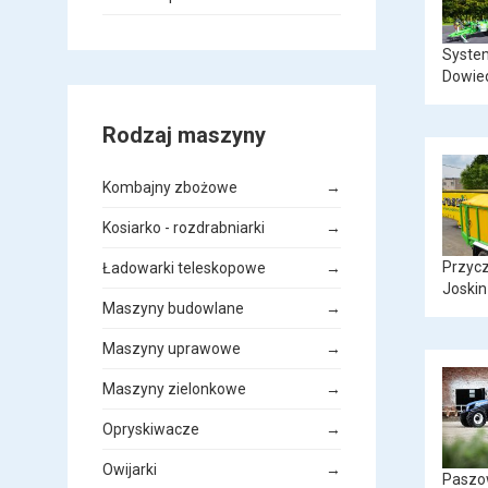
System
Dowied
Rodzaj maszyny
Kombajny zbożowe
→
Kosiarko - rozdrabniarki
→
Przycz
Ładowarki teleskopowe
→
Joskin
Maszyny budowlane
→
Maszyny uprawowe
→
Maszyny zielonkowe
→
Opryskiwacze
→
Owijarki
→
Paszo