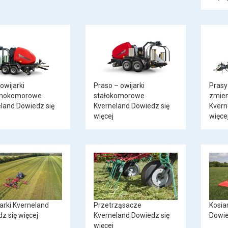
owijarki
Praso – owijarki
Prasy
nokomorowe
stałokomorowe
zmie
eland
Dowiedz się
Kverneland
Dowiedz się
Kvern
więcej
więce
arki Kverneland
Przetrząsacze
Kosia
z się więcej
Kverneland
Dowiedz się
Dowie
więcej