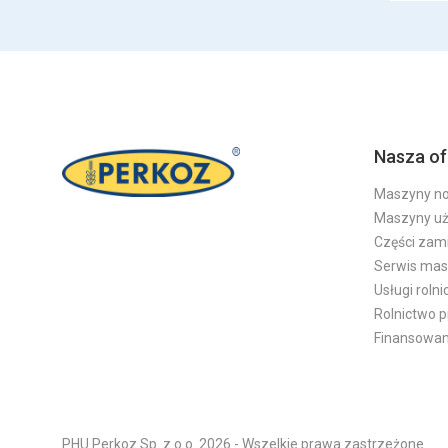
Nasza of
Maszyny n
Maszyny u
Części zam
Serwis ma
Usługi roln
Rolnictwo 
Finansowan
PHU Perkoz Sp. z o.o. 2026 - Wszelkie prawa zastrzeżone.