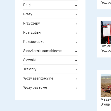
Dowied
Pługi
→
Prasy
→
Przyczepy
→
Rozrzutniki
→
Rozsiewacze
→
Owijar
Sieczkarnie samobieżne
→
Dowied
Siewniki
→
Traktory
→
Wozy asenizacyjne
→
Wozy paszowe
→
Maszy
Group