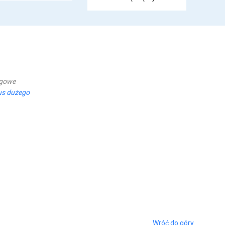
ugowe
us dużego
Wróć do góry