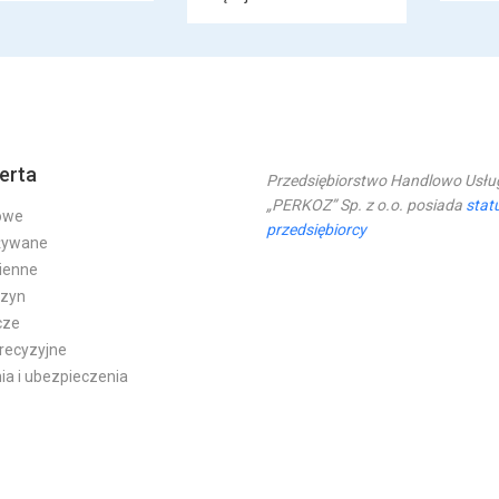
erta
Przedsiębiorstwo Handlowo Usł
„PERKOZ” Sp. z o.o. posiada
stat
owe
przedsiębiorcy
żywane
ienne
szyn
icze
precyzyjne
ia i ubezpieczenia