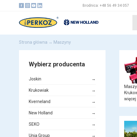
Brodnica: +48 56 49 34 057
Strona główna
→ Maszyny
Wybierz producenta
Joskin
→
Maszy
Krukowiak
→
Kruko
więcej
Kverneland
→
New Holland
→
SEKO
→
Unia Group
→