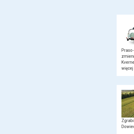
Praso-
zmien
Kvern
więcej
Zgrabi
Dowied