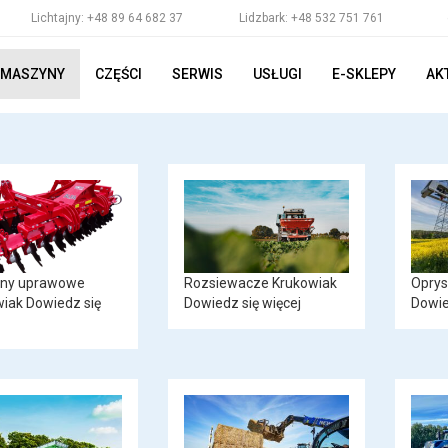
Lichtajny: +48 89 64 682 37
Lidzbark: +48 532 751 761
MASZYNY
CZĘŚCI
SERWIS
USŁUGI
E-SKLEPY
AK
ny uprawowe
Rozsiewacze Krukowiak
Oprys
wiak
Dowiedz się
Dowiedz się więcej
Dowie