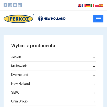
Toggl
navig
Wybierz producenta
Joskin
→
Krukowiak
→
Kverneland
→
New Holland
→
SEKO
→
Unia Group
→